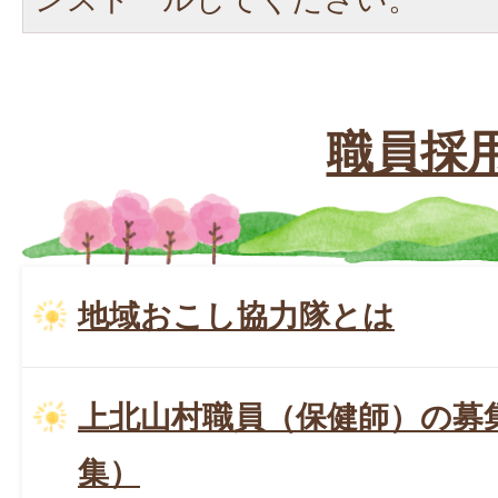
職員採
地域おこし協力隊とは
上北山村職員（保健師）の募
集）