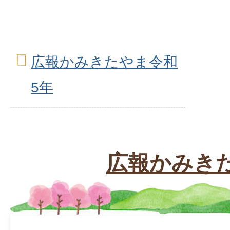
広報かみきたやま令和
5年
広報かみき