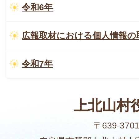
令和6年
広報取材における個人情報の
令和7年
上北山村
〒639-370