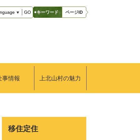
キ
キーワード
ページID
GO
ー
ワ
ー
ド
仕事情報
上北山村の魅力
移住定住