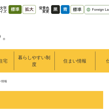
文字
背景色
イズ
変更
暮らしやすい制
住宅
住まい情報
度
い情報