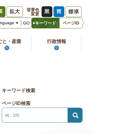
背景色
変更
キ
GO
キーワード
ページID
ー
ワ
ー
ごと・産業
行政情報
ド
キーワード検索
ページID検索