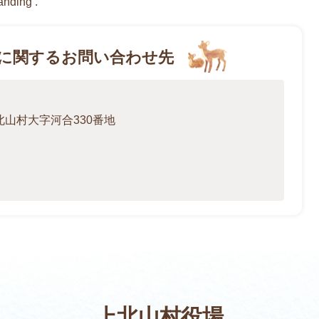
anding .
に関するお問い合わせ先
上北山村大字河合330番地
上北山村役場