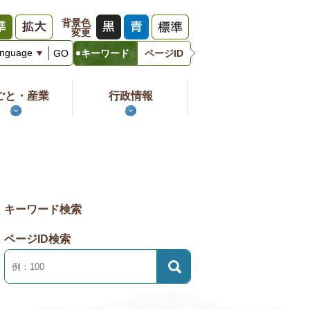
背景色
変更
キ
GO
キーワード
ページID
ー
ワ
ー
ごと・産業
行政情報
ド
キーワード検索
ページID検索