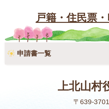
戸籍・住民票・
申請書一覧
上北山村
〒639-370