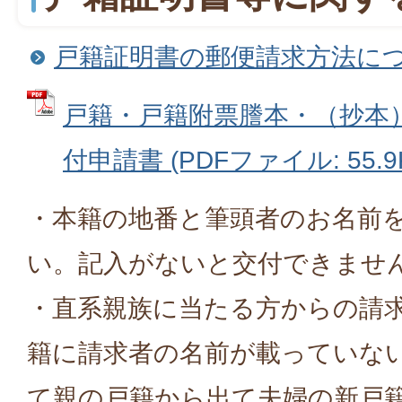
戸籍証明書の郵便請求方法に
戸籍・戸籍附票謄本・（抄本
付申請書 (PDFファイル: 55.9
・本籍の地番と筆頭者のお名前
い。記入がないと交付できませ
・直系親族に当たる方からの請
籍に請求者の名前が載っていな
て親の戸籍から出て夫婦の新戸